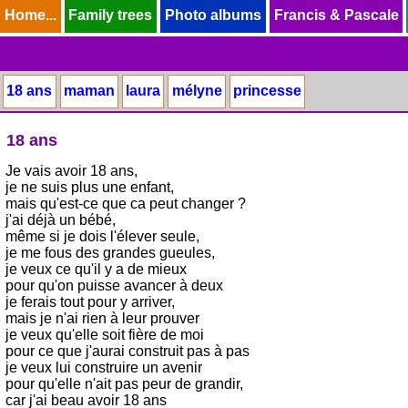
Home...
Home...
Family trees
Family trees
Photo albums
Photo albums
Francis & Pascale
Francis & Pascale
18 ans
maman
laura
mélyne
princesse
18 ans
Je vais avoir 18 ans,
je ne suis plus une enfant,
mais qu'est-ce que ca peut changer ?
j'ai déjà un bébé,
même si je dois l'élever seule,
je me fous des grandes gueules,
je veux ce qu'il y a de mieux
pour qu'on puisse avancer à deux
je ferais tout pour y arriver,
mais je n'ai rien à leur prouver
je veux qu'elle soit fière de moi
pour ce que j'aurai construit pas à pas
je veux lui construire un avenir
pour qu'elle n'ait pas peur de grandir,
car j'ai beau avoir 18 ans