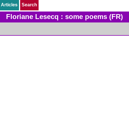
Articles
Articles
Search
Search
Floriane Lesecq : some poems (FR)