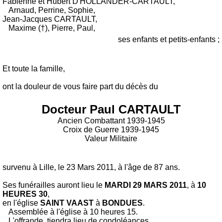
Fabienne et Hubert D'HOLLANDER-CARTAULT,
Arnaud, Perrine, Sophie,
Jean-Jacques CARTAULT,
Maxime (†), Pierre, Paul,
ses enfants et petits-enfants ;
Et toute la famille,
ont la douleur de vous faire part du décès du
Docteur Paul CARTAULT
Ancien Combattant 1939-1945
Croix de Guerre 1939-1945
Valeur Militaire
survenu à Lille, le 23 Mars 2011, à l'âge de 87 ans.
Ses funérailles auront lieu le
MARDI 29 MARS 2011
, à
10
HEURES 30
,
en l'église
SAINT VAAST
à
BONDUES
.
Assemblée à l'église à 10 heures 15.
L'offrande, tiendra lieu de condoléances.