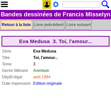
Bandes dessinées de Francis Misselyn
Retour à la liste
Livre précédent
Livre suivant
Eva Medusa 3. Toi, l'amour...
Série
Eva Medusa
Titre
Toi, l'amour...
Tome
3
Genre littéraire
Aventure
Dépôt légal
avril 1994
Date impression
Edition originale