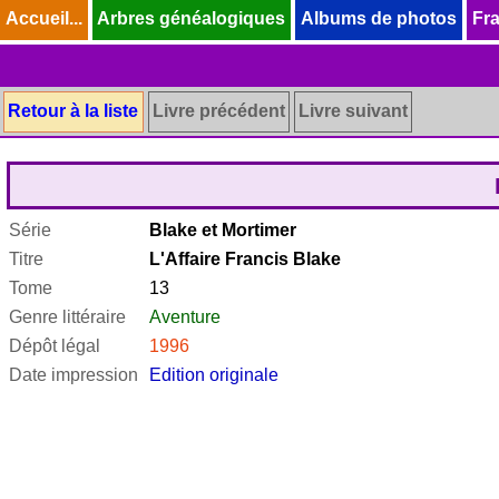
Accueil...
Accueil...
Arbres généalogiques
Arbres généalogiques
Albums de photos
Albums de photos
Fra
Fra
Retour à la liste
Livre précédent
Livre suivant
Série
Blake et Mortimer
Titre
L'Affaire Francis Blake
Tome
13
Genre littéraire
Aventure
Dépôt légal
1996
Date impression
Edition originale