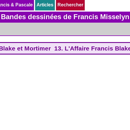
ncis & Pascale
ncis & Pascale
Articles
Articles
Rechercher
Rechercher
Bandes dessinées de Francis Misselyn
Blake et Mortimer 13. L'Affaire Francis Blak