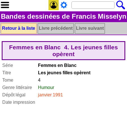
Bandes dessinées de Francis Misselyn
Retour à la liste
Livre précédent
Livre suivant
Femmes en Blanc 4. Les jeunes filles
opèrent
Série
Femmes en Blanc
Titre
Les jeunes filles opèrent
Tome
4
Genre littéraire
Humour
Dépôt légal
janvier 1991
Date impression