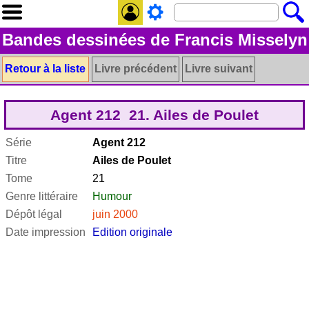
Bandes dessinées de Francis Misselyn
Retour à la liste
Livre précédent
Livre suivant
Agent 212 21. Ailes de Poulet
Série
Agent 212
Titre
Ailes de Poulet
Tome
21
Genre littéraire
Humour
Dépôt légal
juin 2000
Date impression
Edition originale