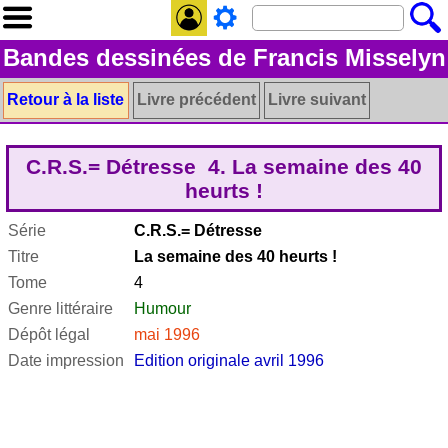
Bandes dessinées de Francis Misselyn
Retour à la liste
Livre précédent
Livre suivant
C.R.S.= Détresse 4. La semaine des 40
heurts !
Série
C.R.S.= Détresse
Titre
La semaine des 40 heurts !
Tome
4
Genre littéraire
Humour
Dépôt légal
mai 1996
Date impression
Edition originale avril 1996