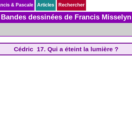
ncis & Pascale
ncis & Pascale
Articles
Articles
Rechercher
Rechercher
Bandes dessinées de Francis Misselyn
Cédric 17. Qui a éteint la lumière ?