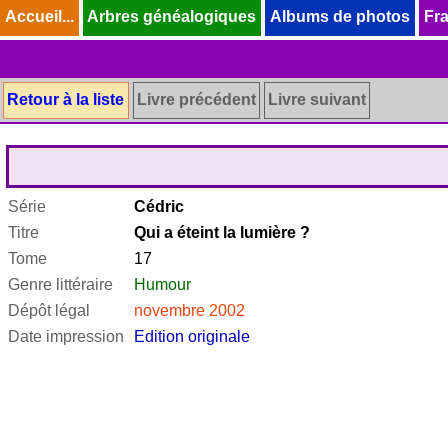
Accueil...
Accueil...
Arbres généalogiques
Arbres généalogiques
Albums de photos
Albums de photos
Fra
Fra
Retour à la liste
Livre précédent
Livre suivant
Série
Cédric
Titre
Qui a éteint la lumière ?
Tome
17
Genre littéraire
Humour
Dépôt légal
novembre 2002
Date impression
Edition originale