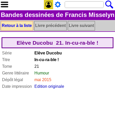
Bandes dessinées de Francis Misselyn
Retour à la liste
Livre précédent
Livre suivant
Elève Ducobu 21. In-cu-ra-ble !
Série
Elève Ducobu
Titre
In-cu-ra-ble !
Tome
21
Genre littéraire
Humour
Dépôt légal
mai 2015
Date impression
Edition originale