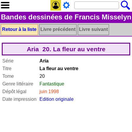
Bandes dessinées de Francis Misselyn
Retour à la liste
Livre précédent
Livre suivant
Aria 20. La fleur au ventre
Série
Aria
Titre
La fleur au ventre
Tome
20
Genre littéraire
Fantastique
Dépôt légal
juin 1998
Date impression
Edition originale