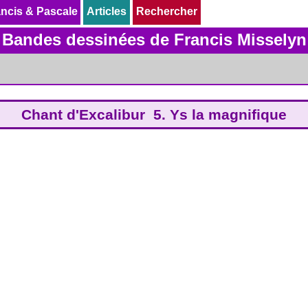
ncis & Pascale
ncis & Pascale
Articles
Articles
Rechercher
Rechercher
Bandes dessinées de Francis Misselyn
Chant d'Excalibur 5. Ys la magnifique