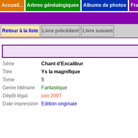
Accueil...
Accueil...
Arbres généalogiques
Arbres généalogiques
Albums de photos
Albums de photos
Fra
Fra
Retour à la liste
Livre précédent
Livre suivant
Série
Chant d'Excalibur
Titre
Ys la magnifique
Tome
5
Genre littéraire
Fantastique
Dépôt légal
juin 2007
Date impression
Edition originale