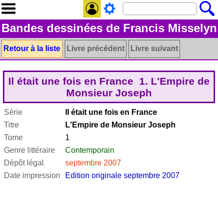
Bandes dessinées de Francis Misselyn
Retour à la liste
Livre précédent
Livre suivant
Il était une fois en France 1. L'Empire de
Monsieur Joseph
Série
Il était une fois en France
Titre
L'Empire de Monsieur Joseph
Tome
1
Genre littéraire
Contemporain
Dépôt légal
septembre 2007
Date impression
Edition originale septembre 2007