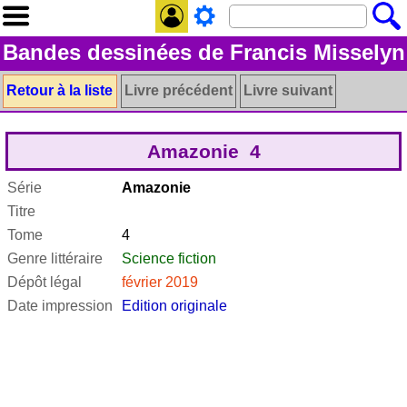
Bandes dessinées de Francis Misselyn
Retour à la liste
Livre précédent
Livre suivant
Amazonie 4
Série
Amazonie
Titre
Tome
4
Genre littéraire
Science fiction
Dépôt légal
février 2019
Date impression
Edition originale