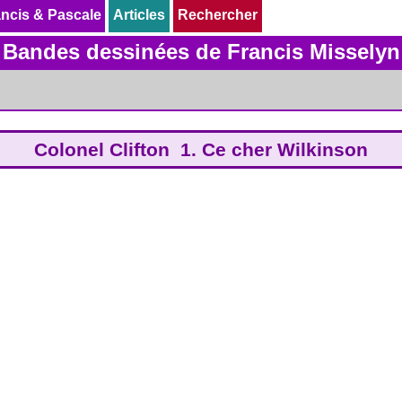
ncis & Pascale
ncis & Pascale
Articles
Articles
Rechercher
Rechercher
Bandes dessinées de Francis Misselyn
Colonel Clifton 1. Ce cher Wilkinson