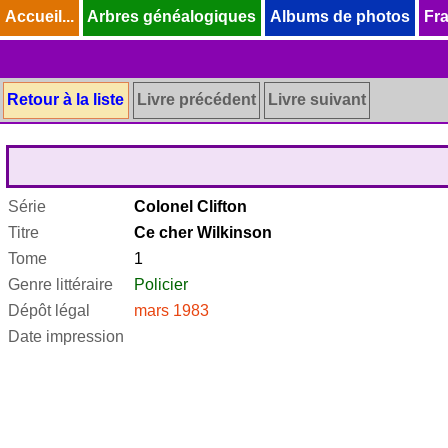
Accueil...
Accueil...
Arbres généalogiques
Arbres généalogiques
Albums de photos
Albums de photos
Fra
Fra
Retour à la liste
Livre précédent
Livre suivant
Série
Colonel Clifton
Titre
Ce cher Wilkinson
Tome
1
Genre littéraire
Policier
Dépôt légal
mars 1983
Date impression