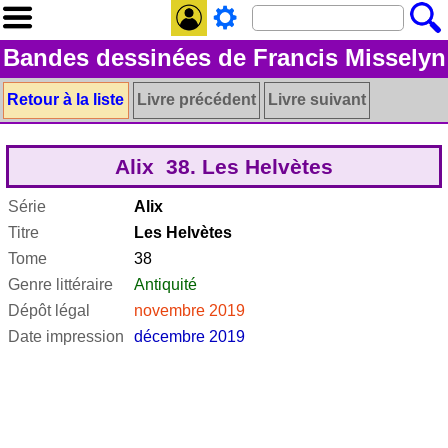
Bandes dessinées de Francis Misselyn
Retour à la liste
Livre précédent
Livre suivant
Alix 38. Les Helvètes
Série
Alix
Titre
Les Helvètes
Tome
38
Genre littéraire
Antiquité
Dépôt légal
novembre 2019
Date impression
décembre 2019