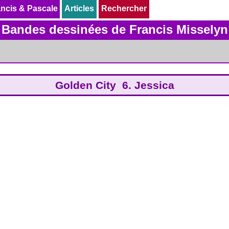
ncis & Pascale
ncis & Pascale
Articles
Articles
Rechercher
Rechercher
Bandes dessinées de Francis Misselyn
Golden City 6. Jessica