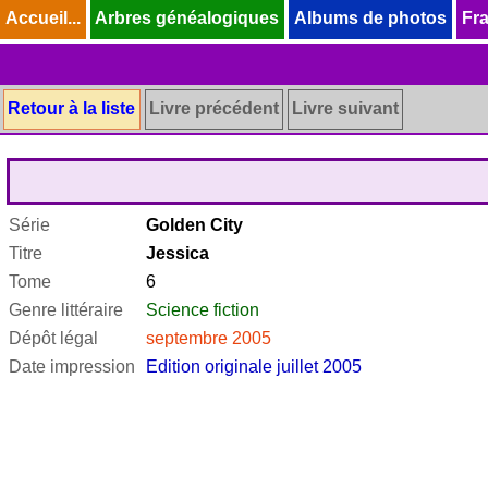
Accueil...
Accueil...
Arbres généalogiques
Arbres généalogiques
Albums de photos
Albums de photos
Fra
Fra
Retour à la liste
Livre précédent
Livre suivant
Série
Golden City
Titre
Jessica
Tome
6
Genre littéraire
Science fiction
Dépôt légal
septembre 2005
Date impression
Edition originale juillet 2005