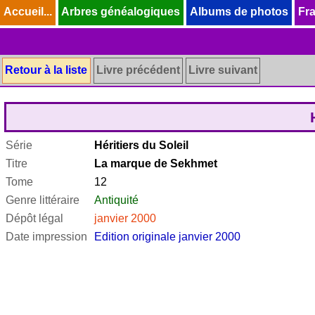
Accueil...
Accueil...
Arbres généalogiques
Arbres généalogiques
Albums de photos
Albums de photos
Fra
Fra
Retour à la liste
Livre précédent
Livre suivant
Série
Héritiers du Soleil
Titre
La marque de Sekhmet
Tome
12
Genre littéraire
Antiquité
Dépôt légal
janvier 2000
Date impression
Edition originale janvier 2000