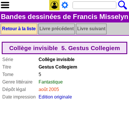
Bandes dessinées de Francis Misselyn
Retour à la liste
Livre précédent
Livre suivant
Collège invisible 5. Gestus Collegiem
Série
Collège invisible
Titre
Gestus Collegiem
Tome
5
Genre littéraire
Fantastique
Dépôt légal
août 2005
Date impression
Edition originale