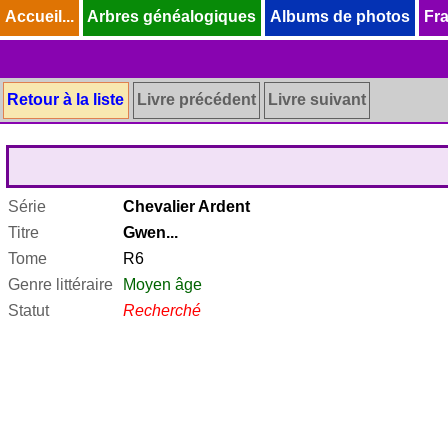
Accueil...
Accueil...
Arbres généalogiques
Arbres généalogiques
Albums de photos
Albums de photos
Fra
Fra
Retour à la liste
Livre précédent
Livre suivant
Série
Chevalier Ardent
Titre
Gwen...
Tome
R6
Genre littéraire
Moyen âge
Statut
Recherché