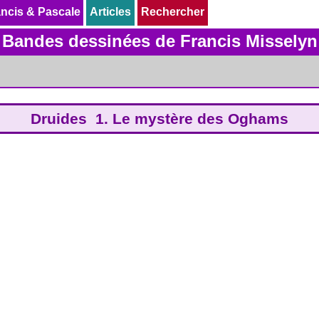
ncis & Pascale
ncis & Pascale
Articles
Articles
Rechercher
Rechercher
Bandes dessinées de Francis Misselyn
Druides 1. Le mystère des Oghams