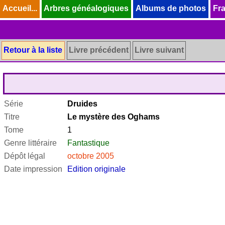
Accueil...
Accueil...
Arbres généalogiques
Arbres généalogiques
Albums de photos
Albums de photos
Fra
Fra
Retour à la liste
Livre précédent
Livre suivant
Série
Druides
Titre
Le mystère des Oghams
Tome
1
Genre littéraire
Fantastique
Dépôt légal
octobre 2005
Date impression
Edition originale