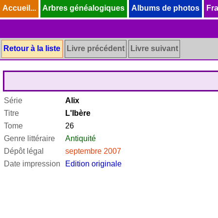
Accueil...
Accueil...
Arbres généalogiques
Arbres généalogiques
Albums de photos
Albums de photos
Fra
Fra
Retour à la liste
Livre précédent
Livre suivant
Série
Alix
Titre
L'Ibère
Tome
26
Genre littéraire
Antiquité
Dépôt légal
septembre 2007
Date impression
Edition originale