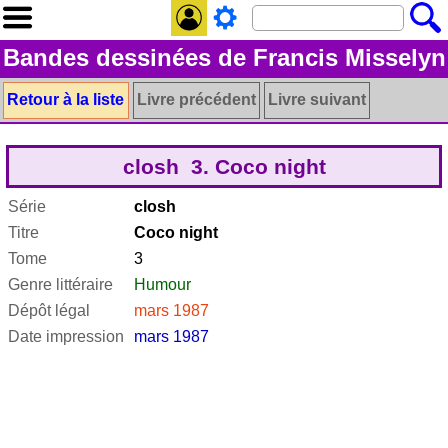
Bandes dessinées de Francis Misselyn
Retour à la liste
Livre précédent
Livre suivant
closh 3. Coco night
Série
closh
Titre
Coco night
Tome
3
Genre littéraire
Humour
Dépôt légal
mars 1987
Date impression
mars 1987