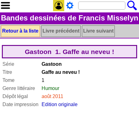
Bandes dessinées de Francis Misselyn
Retour à la liste
Livre précédent
Livre suivant
Gastoon 1. Gaffe au neveu !
Série
Gastoon
Titre
Gaffe au neveu !
Tome
1
Genre littéraire
Humour
Dépôt légal
août 2011
Date impression
Edition originale