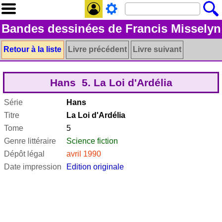
Bandes dessinées de Francis Misselyn
Retour à la liste
Livre précédent
Livre suivant
Hans 5. La Loi d'Ardélia
Série
Hans
Titre
La Loi d'Ardélia
Tome
5
Genre littéraire
Science fiction
Dépôt légal
avril 1990
Date impression
Edition originale