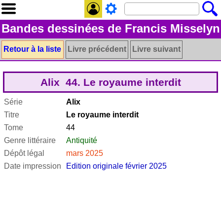
Bandes dessinées de Francis Misselyn
Retour à la liste
Livre précédent
Livre suivant
Alix 44. Le royaume interdit
Série
Alix
Titre
Le royaume interdit
Tome
44
Genre littéraire
Antiquité
Dépôt légal
mars 2025
Date impression
Edition originale février 2025