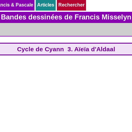
ncis & Pascale
ncis & Pascale
Articles
Articles
Rechercher
Rechercher
Bandes dessinées de Francis Misselyn
Cycle de Cyann 3. Aïeïa d'Aldaal