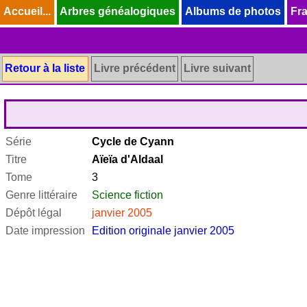
Accueil...
Accueil...
Arbres généalogiques
Arbres généalogiques
Albums de photos
Albums de photos
Fra
Fra
Retour à la liste
Livre précédent
Livre suivant
Série
Cycle de Cyann
Titre
Aïeïa d'Aldaal
Tome
3
Genre littéraire
Science fiction
Dépôt légal
janvier 2005
Date impression
Edition originale janvier 2005