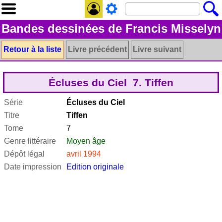
Bandes dessinées de Francis Misselyn
Retour à la liste
Livre précédent
Livre suivant
Écluses du Ciel 7. Tiffen
Série
Écluses du Ciel
Titre
Tiffen
Tome
7
Genre littéraire
Moyen âge
Dépôt légal
avril 1994
Date impression
Edition originale