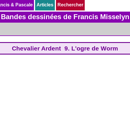
ncis & Pascale
ncis & Pascale
Articles
Articles
Rechercher
Rechercher
Bandes dessinées de Francis Misselyn
Chevalier Ardent 9. L'ogre de Worm