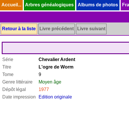
Accueil...
Accueil...
Arbres généalogiques
Arbres généalogiques
Albums de photos
Albums de photos
Fra
Fra
Retour à la liste
Livre précédent
Livre suivant
Série
Chevalier Ardent
Titre
L'ogre de Worm
Tome
9
Genre littéraire
Moyen âge
Dépôt légal
1977
Date impression
Edition originale