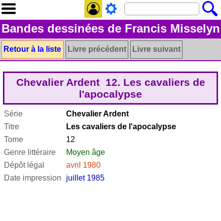
Bandes dessinées de Francis Misselyn
Retour à la liste
Livre précédent
Livre suivant
Chevalier Ardent 12. Les cavaliers de
l'apocalypse
Série
Chevalier Ardent
Titre
Les cavaliers de l'apocalypse
Tome
12
Genre littéraire
Moyen âge
Dépôt légal
avril 1980
Date impression
juillet 1985