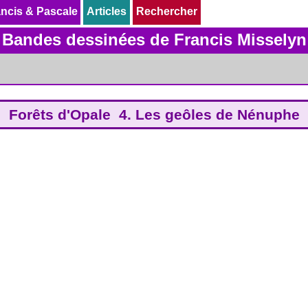
ncis & Pascale
ncis & Pascale
Articles
Articles
Rechercher
Rechercher
Bandes dessinées de Francis Misselyn
Forêts d'Opale 4. Les geôles de Nénuphe