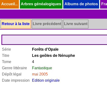
Accueil...
Accueil...
Arbres généalogiques
Arbres généalogiques
Albums de photos
Albums de photos
Fra
Fra
Retour à la liste
Livre précédent
Livre suivant
Série
Forêts d'Opale
Titre
Les geôles de Nénuphe
Tome
4
Genre littéraire
Fantastique
Dépôt légal
mai 2005
Date impression
Edition originale