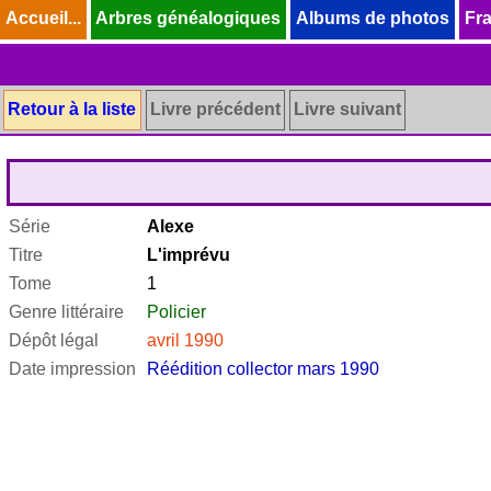
Accueil...
Accueil...
Arbres généalogiques
Arbres généalogiques
Albums de photos
Albums de photos
Fra
Fra
Retour à la liste
Livre précédent
Livre suivant
Série
Alexe
Titre
L'imprévu
Tome
1
Genre littéraire
Policier
Dépôt légal
avril 1990
Date impression
Réédition collector mars 1990