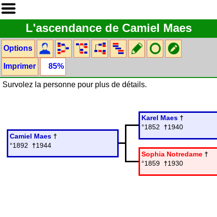
L'ascendance de Camiel Maes
Options
Imprimer
85%
Survolez la personne pour plus de détails.
Karel Maes
†
°1852
†
1940
Camiel Maes
†
°1892
†
1944
Sophia Notredame
†
°1859
†
1930