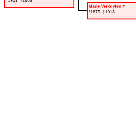
°1901
†
1965
Marie Verkuylen
†
°1875
†
1918