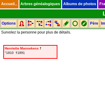
Accueil...
Accueil...
Arbres généalogiques
Arbres généalogiques
Albums de photos
Albums de photos
Fra
Fra
Options
Père
Im
Survolez la personne pour plus de détails.
Henriette Mannekens
†
°1810
†
1891