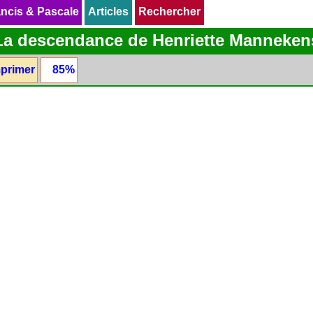
ncis & Pascale
ncis & Pascale
Articles
Articles
Rechercher
Rechercher
La descendance de Henriette Manneken
primer
85%