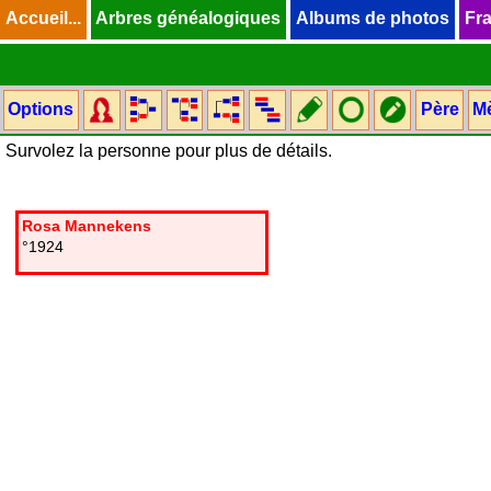
Accueil...
Accueil...
Arbres généalogiques
Arbres généalogiques
Albums de photos
Albums de photos
Fra
Fra
Options
Père
M
Survolez la personne pour plus de détails.
Rosa Mannekens
°1924