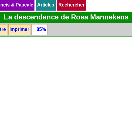
ncis & Pascale
ncis & Pascale
Articles
Articles
Rechercher
Rechercher
La descendance de Rosa Mannekens
ère
Imprimer
85%