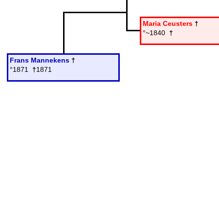
Maria Ceusters
†
°~1840
†
Frans Mannekens
†
°1871
†
1871