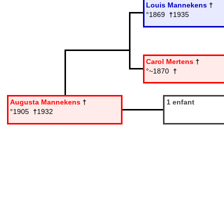
Louis Mannekens
†
°1869
†
1935
Carol Mertens
†
°~1870
†
Augusta Mannekens
†
1 enfant
°1905
†
1932