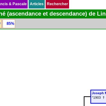
ncis & Pascale
ncis & Pascale
Articles
Articles
Rechercher
Rechercher
né (ascendance et descendance) de L
r
85%
Joseph 
°1903
†