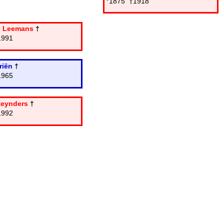
°1875
†
1918
e Leemans
†
1991
riën
†
1965
Reynders
†
1992