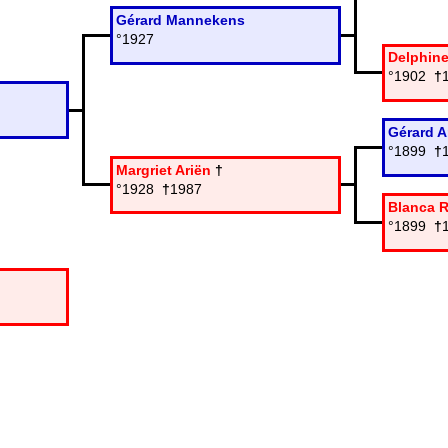
Gérard Mannekens
°1927
Delphin
°1902
†
Gérard A
°1899
†
Margriet Ariën
†
°1928
†
1987
Blanca 
°1899
†