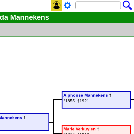
inda Mannekens
Alphonse Mannekens
†
°1855
†
1921
Mannekens
†
Marie Verkuylen
†