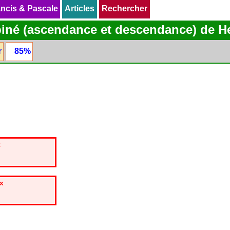
ncis & Pascale
ncis & Pascale
Articles
Articles
Rechercher
Rechercher
iné (ascendance et descendance) de H
r
85%
x
ux