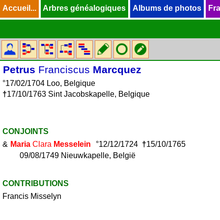
Accueil...
Accueil...
Arbres généalogiques
Arbres généalogiques
Albums de photos
Albums de photos
Fra
Fra
Petrus
Franciscus
Marcquez
°17/02/1704 Loo, Belgique
†
17/10/1763 Sint Jacobskapelle, Belgique
CONJOINTS
&
Maria
Clara
Messelein
°12/12/1724
†
15/10/1765
09/08/1749 Nieuwkapelle, België
CONTRIBUTIONS
Francis Misselyn