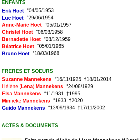
ENFANTS
Erik
Hoet
°04/05/1953
Luc
Hoet
°29/06/1954
Anne-Marie
Hoet
°05/01/1957
Christel
Hoet
°06/03/1958
Bernadette
Hoet
°03/12/1959
Béatrice
Hoet
°05/01/1965
Bruno
Hoet
°18/03/1968
FRERES ET SOEURS
Suzanne
Mannekens
°16/11/1925
†
18/01/2014
Hélène (
Lena
)
Mannekens
°24/08/1929
Els
a
Mannekens
°11/1931
†
1995
Min
neke
Mannekens
°1933
†
2020
Guido
Mannekens
°13/09/1934
†
17/11/2002
ACTES & DOCUMENTS