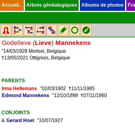
Accueil...
Accueil...
Arbres généalogiques
Arbres généalogiques
Albums de photos
Albums de photos
Fra
Fra
Godelieve (
Lieve
)
Mannekens
°14/03/1928 Mortsel, Belgique
†
13/05/2021 Ottignies, Belgique
PARENTS
Irma
Hellemans
°02/03/1902
†
11/11/1985
Edmond
Mannekens
°12/10/1898
†
07/11/1960
CONJOINTS
&
Gerard
Hoet
°10/07/1927