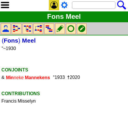
Fons Meel
(
Fons
)
Meel
°~1930
CONJOINTS
&
Min
neke
Mannekens
°1933
†
2020
CONTRIBUTIONS
Francis Misselyn