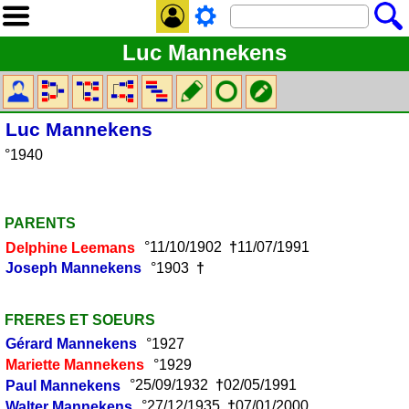
Luc Mannekens
Luc
Mannekens
°1940
PARENTS
Delphine
Leemans
°11/10/1902
†
11/07/1991
Joseph
Mannekens
°1903
†
FRERES ET SOEURS
Gérard
Mannekens
°1927
Mariette
Mannekens
°1929
Paul
Mannekens
°25/09/1932
†
02/05/1991
Walter
Mannekens
°27/12/1935
†
07/01/2000