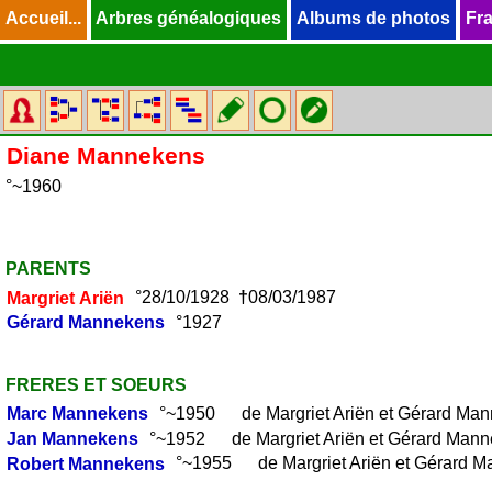
Accueil...
Accueil...
Arbres généalogiques
Arbres généalogiques
Albums de photos
Albums de photos
Fra
Fra
Diane
Mannekens
°~1960
PARENTS
Margriet
Ariën
°28/10/1928
†
08/03/1987
Gérard
Mannekens
°1927
FRERES ET SOEURS
Marc
Mannekens
°~1950 de Margriet Ariën et Gérard Ma
Jan
Mannekens
°~1952 de Margriet Ariën et Gérard Mann
Robert
Mannekens
°~1955 de Margriet Ariën et Gérard M