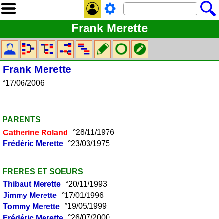
Frank Merette
Frank
Merette
°17/06/2006
PARENTS
Catherine
Roland
°28/11/1976
Frédéric
Merette
°23/03/1975
FRERES ET SOEURS
Thibaut
Merette
°20/11/1993
Jimmy
Merette
°17/01/1996
Tommy
Merette
°19/05/1999
Frédéric
Merette
°26/07/2000