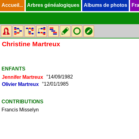
Accueil...
Accueil...
Arbres généalogiques
Arbres généalogiques
Albums de photos
Albums de photos
Fra
Fra
Christine
Martreux
ENFANTS
Jennifer
Martreux
°14/09/1982
Olivier
Martreux
°12/01/1985
CONTRIBUTIONS
Francis Misselyn