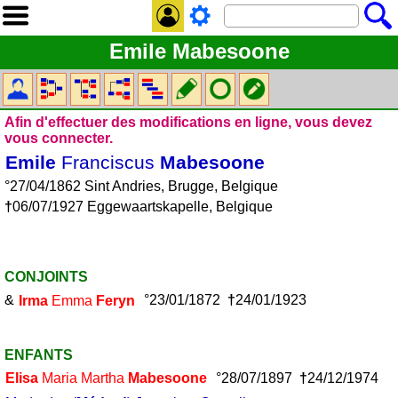
Emile Mabesoone
Afin d'effectuer des modifications en ligne, vous devez
vous connecter.
Emile
Franciscus
Mabesoone
°27/04/1862 Sint Andries, Brugge, Belgique
†
06/07/1927 Eggewaartskapelle, Belgique
CONJOINTS
&
Irma
Emma
Feryn
°23/01/1872
†
24/01/1923
ENFANTS
Elisa
Maria Martha
Mabesoone
°28/07/1897
†
24/12/1974