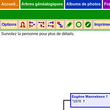
Accueil...
Accueil...
Arbres généalogiques
Arbres généalogiques
Albums de photos
Albums de photos
Fra
Fra
Options
Imprime
Survolez la personne pour plus de détails.
Eugène Mannekens
†
°1878
†