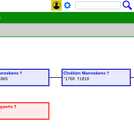
s
Mannekens
†
Chrétien Mannekens
†
1865
°1768
†
1818
gaerts
†
†