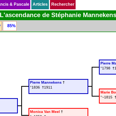
ncis & Pascale
ncis & Pascale
Articles
Articles
Rechercher
Rechercher
L'ascendance de Stéphanie Manneken
r
85%
Pierre 
°1798
†
Pierre Mannekens
†
°1836
†
1911
Marie Bo
°~1815
Monica Van Meel
†