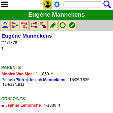
Eugène Mannekens
Eugène
Mannekens
°11/1878
†
PARENTS
Monica
Van Meel
°~1850
†
Petrus (
Pierre
) Joseph
Mannekens
°15/05/1836
†
14/12/1911
CONJOINTS
&
Jeanne
Lemonche
°~1880
†