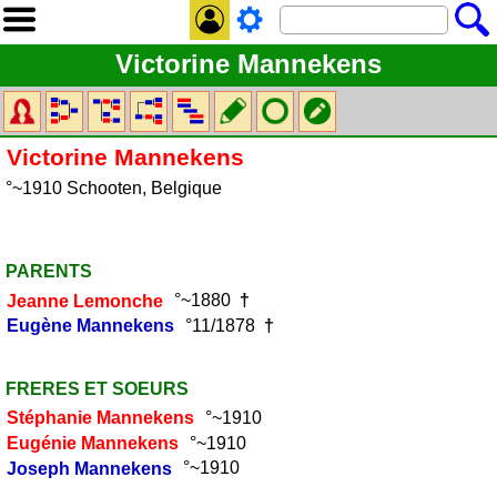
Victorine Mannekens
Victorine
Mannekens
°~1910 Schooten, Belgique
PARENTS
Jeanne
Lemonche
°~1880
†
Eugène
Mannekens
°11/1878
†
FRERES ET SOEURS
Stéphanie
Mannekens
°~1910
Eugénie
Mannekens
°~1910
Joseph
Mannekens
°~1910